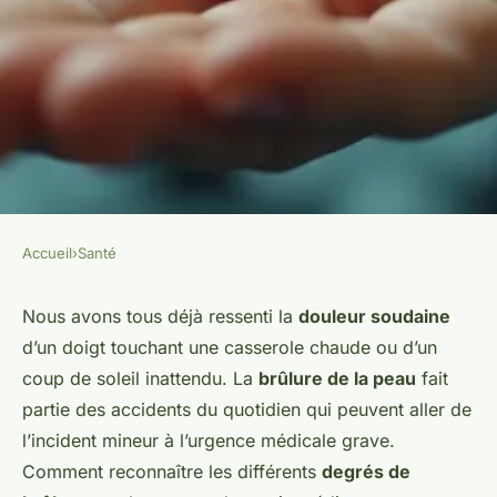
Accueil
›
Santé
SANTÉ
Brûlure : comprendre, réagir
Nous avons tous déjà ressenti la
douleur soudaine
d’un doigt touchant une casserole chaude ou d’un
et prévenir les lésions
coup de soleil inattendu. La
brûlure de la peau
fait
cutanées
partie des accidents du quotidien qui peuvent aller de
l’incident mineur à l’urgence médicale grave.
Sacha
•
20 décembre 2025
•
6 min de lecture
Comment reconnaître les différents
degrés de