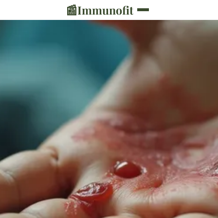
📰
Immunofit