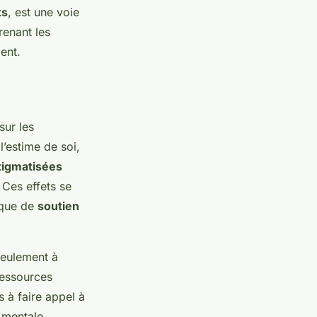
ts
, est une voie
renant les
ent.
ur les
l’estime de soi,
tigmatisées
 Ces effets se
nque de
soutien
seulement à
ressources
is à faire appel à
 mentale.