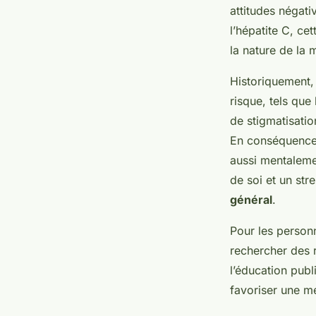
Sacha
•
10 février 2025
•
6 min de lecture
attitudes négat
l’hépatite C, ce
la nature de la 
Historiquement,
risque, tels que
de stigmatisatio
En conséquence
aussi mentalemen
de soi et un str
général
.
Pour les personn
rechercher des
l’éducation publ
favoriser une me