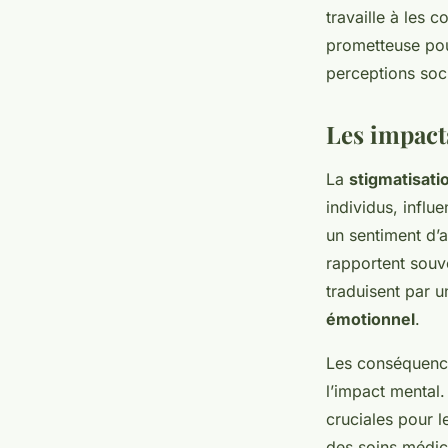
travaille à les 
prometteuse pour
perceptions soc
Les impact
La
stigmatisati
individus, influ
un sentiment d’a
rapportent souve
traduisent par 
émotionnel
.
Les conséquenc
l’impact mental
cruciales pour l
des soins médic