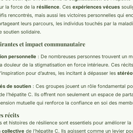
ur la force de la
résilience
. Ces
expériences vécues
souli
fis rencontrés, mais aussi les victoires personnelles qui en
artageant leurs parcours, les individus touchés par la malad
 soutien solidaire.
pirantes et impact communautaire
ion personnelle
: De nombreuses personnes trouvent un 
a douleur de la stigmatisation en force intérieure. Ces récit
inspiration pour d’autres, les incitant à dépasser les
stéréo
s de soutien
: Ces groupes jouent un rôle fondamental pou
de l’hépatite C. Ils offrent non seulement un espace de part
nsion mutuelle qui renforce la confiance en soi des memb
s récits
et histoires de résilience sont essentiels pour améliorer la
collective
de l’hépatite C. Ils agissent comme un levier po