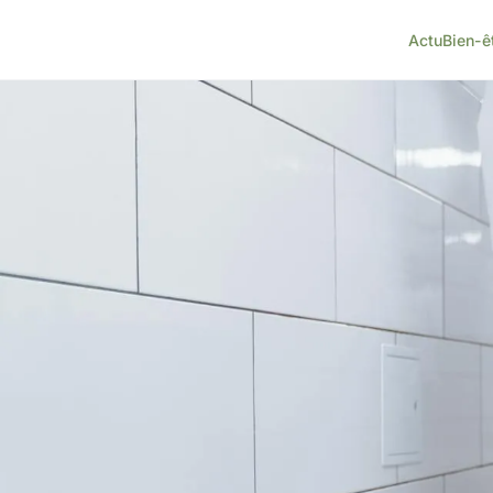
Actu
Bien-ê