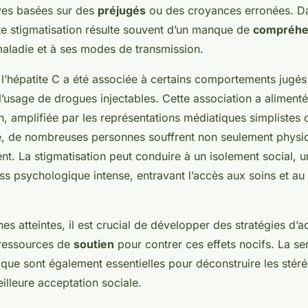
ives basées sur des
préjugés
ou des croyances erronées. Da
tte stigmatisation résulte souvent d’un manque de
compréhe
maladie et à ses modes de transmission.
 l’hépatite C a été associée à certains comportements jugé
 l’usage de drogues injectables. Cette association a aliment
n, amplifiée par les représentations médiatiques simplistes
, de nombreuses personnes souffrent non seulement physi
t. La stigmatisation peut conduire à un isolement social, u
ess psychologique intense, entravant l’accès aux soins et au
es atteintes, il est crucial de développer des stratégies d’a
 ressources de
soutien
pour contrer ces effets nocifs. La sen
ique sont également essentielles pour déconstruire les stér
illeure acceptation sociale.