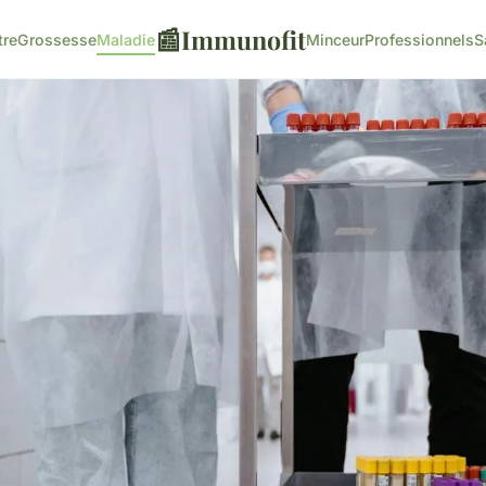
📰
Immunofit
tre
Grossesse
Maladie
Minceur
Professionnels
S