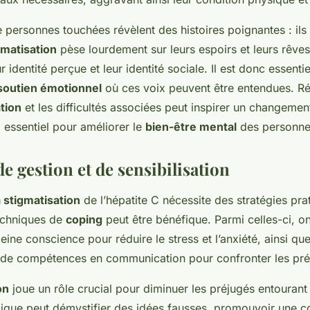
personnes touchées révèlent des histoires poignantes : ils
gmatisation
pèse lourdement sur leurs espoirs et leurs rêves
r identité perçue et leur identité sociale. Il est donc essenti
soutien émotionnel
où ces voix peuvent être entendues. Réa
tion
et les difficultés associées peut inspirer un changemen
essentiel pour améliorer le
bien-être mental
des personne
de gestion et de sensibilisation
a stigmatisation
de l’hépatite C nécessite des stratégies pra
echniques de
coping
peut être bénéfique. Parmi celles-ci, on
leine conscience pour réduire le stress et l’anxiété, ainsi que
de compétences en communication pour confronter les pré
on
joue un rôle crucial pour diminuer les préjugés entourant 
lique peut démystifier des idées fausses, promouvoir une 