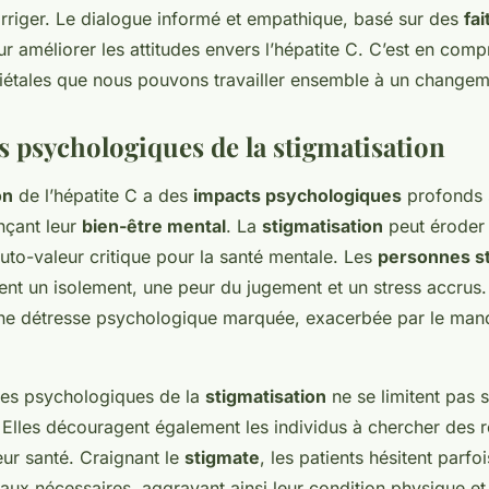
corriger. Le dialogue informé et empathique, basé sur des
fai
 améliorer les attitudes envers l’hépatite C. C’est en comp
iétales que nous pouvons travailler ensemble à un changem
s psychologiques de la stigmatisation
on
de l’hépatite C a des
impacts psychologiques
profonds s
ençant leur
bien-être mental
. La
stigmatisation
peut éroder 
uto-valeur critique pour la santé mentale. Les
personnes s
nt un isolement, une peur du jugement et un stress accrus.
une détresse psychologique marquée, exacerbée par le ma
es psychologiques de la
stigmatisation
ne se limitent pas 
. Elles découragent également les individus à chercher des 
eur santé. Craignant le
stigmate
, les patients hésitent parfo
aux nécessaires, aggravant ainsi leur condition physique et