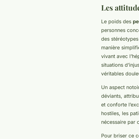
Les attitud
Le poids des
pe
personnes conce
des stéréotypes
manière simplifi
vivant avec l’hé
situations d’inj
véritables doule
Un aspect notoi
déviants, attribu
et conforte l’ex
hostiles, les pa
nécessaire par c
Pour briser ce c