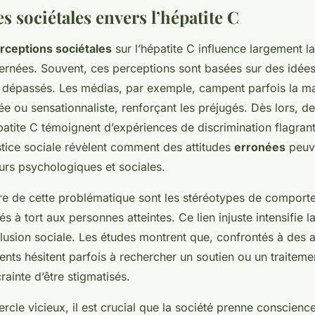
es sociétales envers l’hépatite C
rceptions sociétales
sur l’hépatite C influence largement la
rnées. Souvent, ces perceptions sont basées sur des idée
 dépassés. Les médias, par exemple, campent parfois la m
ée ou sensationnaliste, renforçant les préjugés. Dès lors, de
patite C témoignent d’expériences de discrimination flagran
ustice sociale révèlent comment des attitudes
erronées
peuv
urs psychologiques et sociales.
re de cette problématique sont les stéréotypes de comport
és à tort aux personnes atteintes. Ce lien injuste intensifie l
clusion sociale. Les études montrent que, confrontés à des a
tients hésitent parfois à rechercher un soutien ou un traitem
rainte d’être stigmatisés.
ercle vicieux, il est crucial que la société prenne conscience