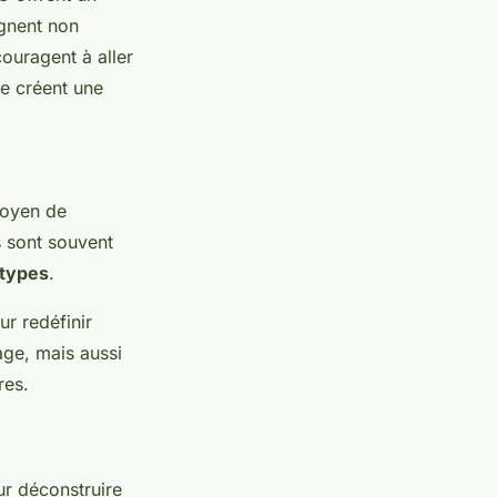
gnent non
couragent à aller
ie créent une
moyen de
s sont souvent
types
.
r redéfinir
age, mais aussi
res.
ur déconstruire