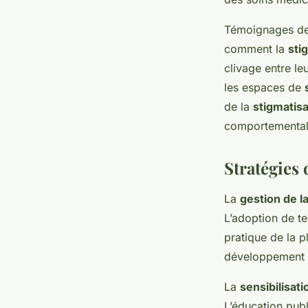
Témoignages de 
comment la
sti
clivage entre leu
les espaces de
de la
stigmatisa
comportemental 
Stratégies 
La
gestion de l
L’adoption de t
pratique de la p
développement 
La
sensibilisati
L’éducation pub