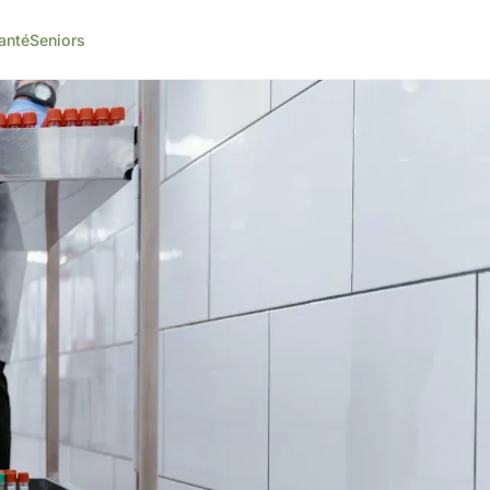
anté
Seniors