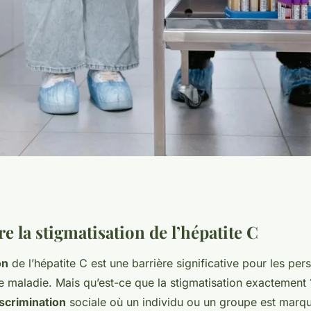
l'hépatite C :
 la stigmatisation de l’hépatite C
on
de l’hépatite C est une barrière significative pour les per
e ?
e maladie. Mais qu’est-ce que la stigmatisation exactement 
scrimination
sociale où un individu ou un groupe est marq