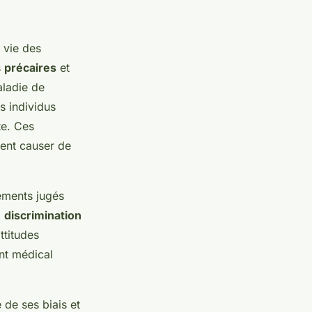
 vie des
s
précaires
et
aladie de
s individus
te. Ces
ent causer de
ements jugés
a
discrimination
ttitudes
ent médical
 de ses biais et