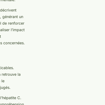
 décrivent
, générant un
el de renforcer
liser l’impact
t
s concernées.
ticables.
 retrouve la
 le
jugés.
l’hépatite C.
compréhension