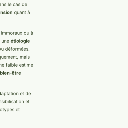
ns le cas de
nsion
quant à
s immoraux ou à
é une
étiologie
 ou déformées.
quement, mais
ne faible estime
bien-être
daptation et de
sibilisation et
éotypes et