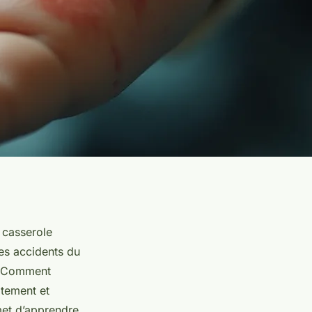
 casserole
des accidents du
e. Comment
atement et
met d’apprendre