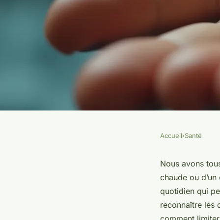
Accueil
›
Santé
SANTÉ
Brûlure : comprendr
Nous avons tous
chaude ou d’un 
prévenir les lésions
quotidien qui p
reconnaître les 
comment limiter