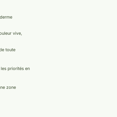
piderme
uleur vive,
de toute
les priorités en
une zone