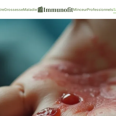
📰
Immunofit
tre
Grossesse
Maladie
Minceur
Professionnels
S