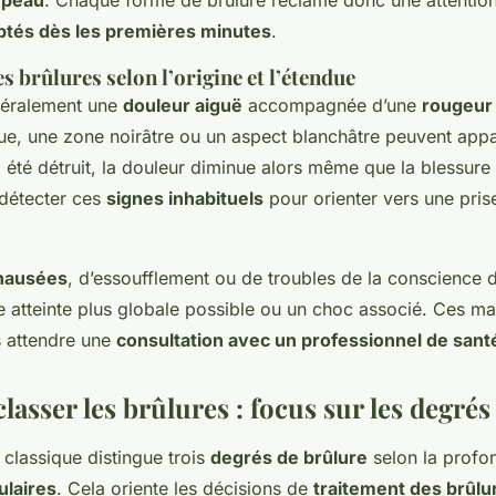
a
peau
. Chaque forme de brûlure réclame donc une attention 
ptés dès les premières minutes
.
brûlures selon l’origine et l’étendue
néralement une
douleur aiguë
accompagnée d’une
rougeur 
ue, une zone noirâtre ou un aspect blanchâtre peuvent appar
a été détruit, la douleur diminue alors même que la blessure e
 détecter ces
signes inhabituels
pour orienter vers une pris
nausées
, d’essoufflement ou de troubles de la conscience do
ne atteinte plus globale possible ou un choc associé. Ces ma
s attendre une
consultation avec un professionnel de sant
asser les brûlures : focus sur les degrés
n classique distingue trois
degrés de brûlure
selon la profo
laires
. Cela oriente les décisions de
traitement des brûlu