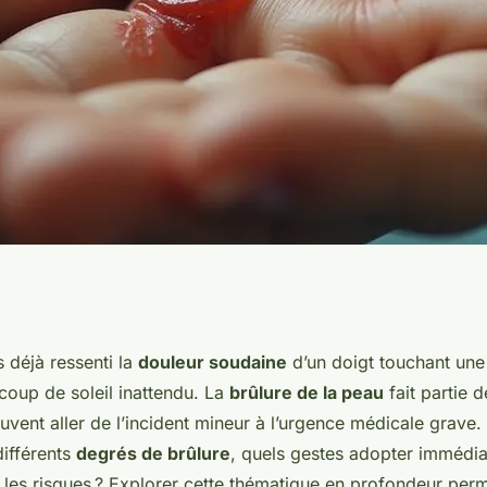
e, réagir et
 déjà ressenti la
douleur soudaine
d’un doigt touchant une
coup de soleil inattendu. La
brûlure de la peau
fait partie 
 cutanées
euvent aller de l’incident mineur à l’urgence médicale grav
différents
degrés de brûlure
, quels gestes adopter immédi
 les risques ? Explorer cette thématique en profondeur per