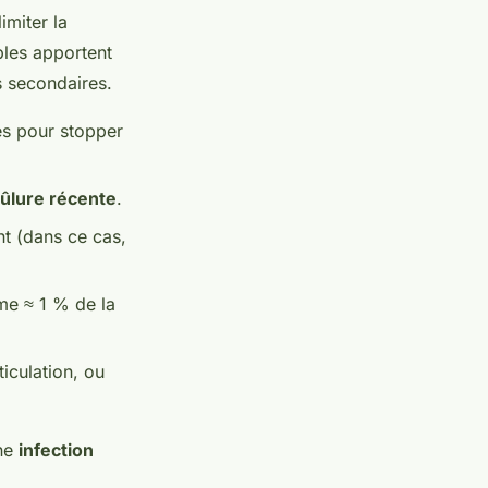
imiter la
ples apportent
s secondaires.
es pour stopper
ûlure récente
.
nt (dans ce cas,
me ≈ 1 % de la
iculation, ou
une
infection