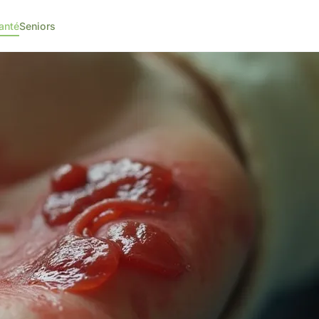
anté
Seniors