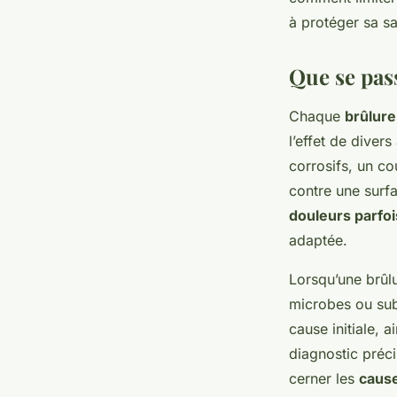
Sacha
•
20 décembre 2025
•
6 min de lecture
à protéger sa sa
Que se pass
Chaque
brûlure
l’effet de diver
corrosifs, un co
contre une surfa
douleurs parfoi
adaptée.
Lorsqu’une brûlu
microbes ou sub
cause initiale, 
diagnostic préci
cerner les
cause