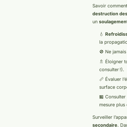
Savoir comment
destruction des
un
soulagement
💧
Refroidis
la propagati
🚫 Ne jamais
🚿 Éloigner 
consulter !).
📏 Évaluer l
surface corpo
🏪 Consulter
mesure plus 
Surveiller l’app
secondaire
. Da