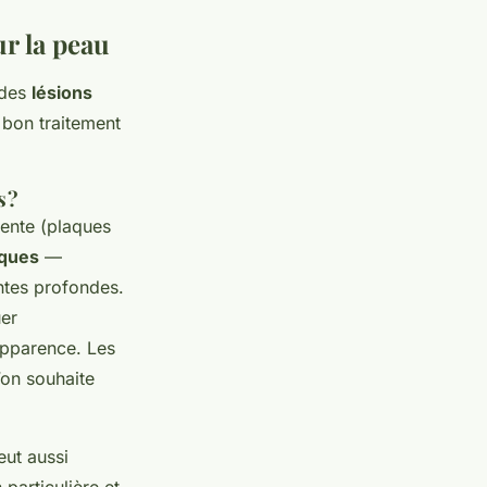
ur la peau
 des
lésions
e bon traitement
 ?
uente (plaques
iques
—
ntes profondes.
uer
pparence. Les
’on souhaite
eut aussi