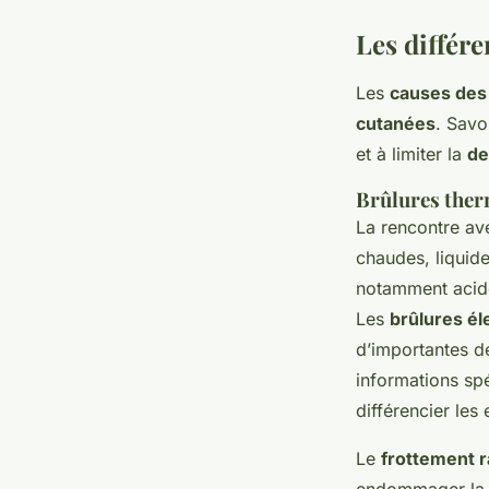
Les différe
Les
causes des
cutanées
. Savo
et à limiter la
de
Brûlures therm
La rencontre a
chaudes, liquide
notamment acide
Les
brûlures él
d’importantes d
informations spé
différencier les
Le
frottement r