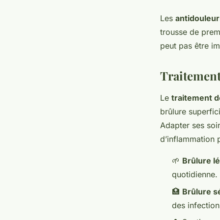
Les
antidouleu
trousse de premi
peut pas être i
Traitement
Le
traitement d
brûlure superfic
Adapter ses soi
d’inflammation p
🌱
Brûlure l
quotidienne.
🏥
Brûlure s
des infection