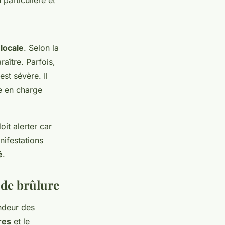
particulière et
locale
. Selon la
aître. Parfois,
st sévère. Il
e en charge
it alerter car
nifestations
é
.
 de brûlure
ndeur des
res
et le