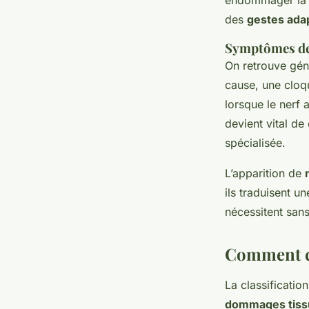
endommager l
des
gestes ada
Symptômes des 
On retrouve gé
cause, une cloq
lorsque le nerf 
devient vital de
spécialisée.
L’apparition de
ils traduisent u
nécessitent san
Comment cl
La classificatio
dommages tissu