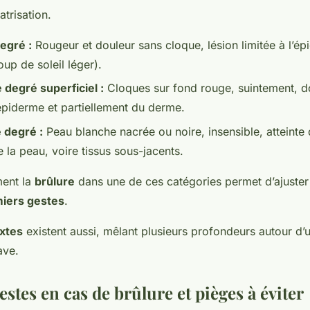
atrisation.
egré :
Rougeur et douleur sans cloque, lésion limitée à l’é
up de soleil léger).
degré superficiel :
Cloques sur fond rouge, suintement, do
’épiderme et partiellement du derme.
 degré :
Peau blanche nacrée ou noire, insensible, atteinte 
e la peau, voire tissus sous-jacents.
ment la
brûlure
dans une de ces catégories permet d’ajuster 
iers gestes
.
xtes
existent aussi, mêlant plusieurs profondeurs autour d’
ave.
stes en cas de brûlure et pièges à éviter