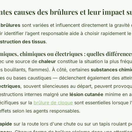
ntes causes des brûlures et leur impact s
 brûlures
sont variées et influencent directement la gravité
ir identifier l’agent responsable aide à choisir rapidement l
struction des tissus
.
iques, chimiques ou électriques : quelles différences
vec une source de
chaleur
constitue la situation la plus fréq
s bouillants, flammes). À côté, certaines
substances chim
s ou bases caustiques — déclenchent également des attei
ectriques
, souvent silencieuses au départ, peuvent provoq
estructions internes malgré une
lésion cutanée
minime en a
cifiques sur la
brûlure de cloque
sont essentielles lorsque l
 effets selon les agents responsables.
apide
sur la route lors d'une chute ou sur un tapis roulant p