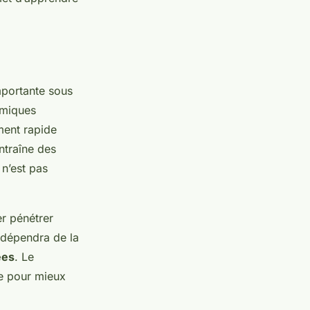
portante sous
imiques
ment rapide
ntraîne des
 n’est pas
er pénétrer
dépendra de la
ées
. Le
re pour mieux