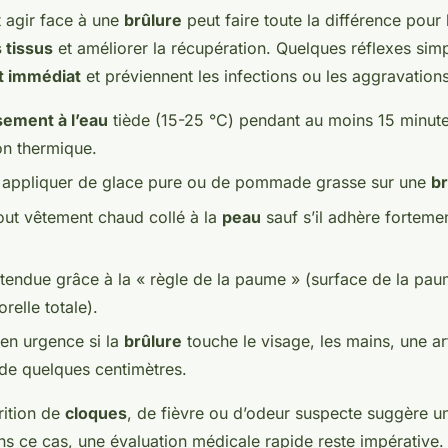
 agir face à une
brûlure
peut faire toute la différence pour l
 tissus
et améliorer la récupération. Quelques réflexes sim
 immédiat
et préviennent les infections ou les aggravation
sement à l’eau
tiède (15-25 °C) pendant au moins 15 minut
on thermique.
 appliquer de glace pure ou de pommade grasse sur une
br
tout vêtement chaud collé à la
peau
sauf s’il adhère forteme
’étendue grâce à la « règle de la paume » (surface de la pau
relle totale).
 en urgence si la
brûlure
touche le visage, les mains, une art
de quelques centimètres.
arition de
cloques
, de fièvre ou d’odeur suspecte suggère 
ns ce cas, une évaluation médicale rapide reste impérative.