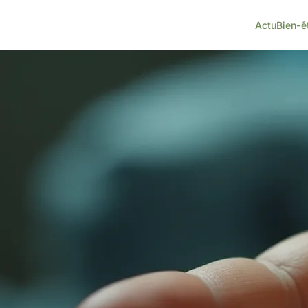
Actu
Bien-ê