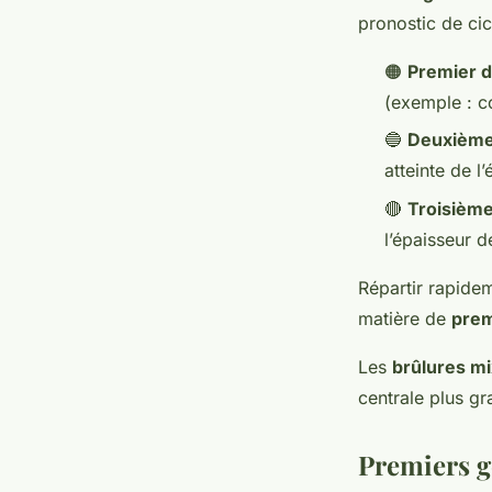
pronostic de cic
🟠
Premier d
(exemple : co
🔵
Deuxième 
atteinte de l
🔴
Troisième
l’épaisseur d
Répartir rapide
matière de
prem
Les
brûlures mi
centrale plus gr
Premiers ge