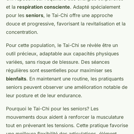
et la
respiration consciente
. Adapté spécialement
Sacha
•
27 janvier 2025
•
5 min de lecture
pour les
seniors
, le Tai-Chi offre une approche
douce et progressive, favorisant la revitalisation et la
concentration.
Pour cette population, le Tai-Chi se révèle être un
outil précieux, adaptable aux capacités physiques
variées, sans risque de blessure. Des séances
régulières sont essentielles pour maximiser ses
bienfaits
. En maintenant une routine, les pratiquants
seniors peuvent observer une amélioration notable de
leur posture et de leur endurance.
Pourquoi le Tai-Chi pour les seniors? Les
mouvements doux aident à renforcer la musculature
tout en prévenant les tensions. Cette pratique favorise
une meilleure flexibilité des articulations, élément