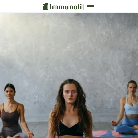
📰
Immunofit