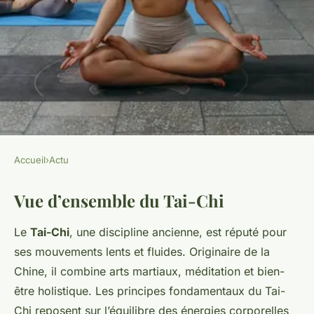
Accueil
›
Actu
ACTU
Vue d’ensemble du Tai-Chi
Le Tai-Chi : L'Arme Secrète
des Seniors contre les Chutes !
Le
Tai-Chi
, une discipline ancienne, est réputé pour
Découvrez ses Bienfaits pour
ses mouvements lents et fluides. Originaire de la
l'Équilibre et la Prévention des
Chine, il combine arts martiaux, méditation et bien-
être holistique. Les principes fondamentaux du Tai-
Accidents
Chi reposent sur l’équilibre des énergies corporelles