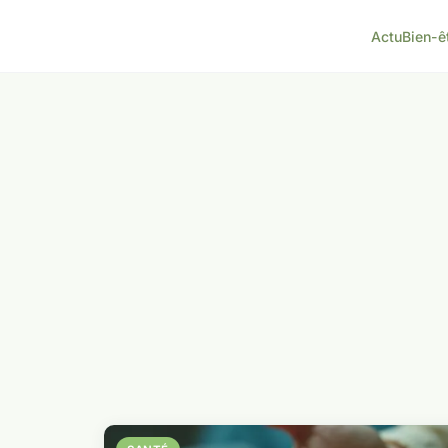
Actu
Bien-ê