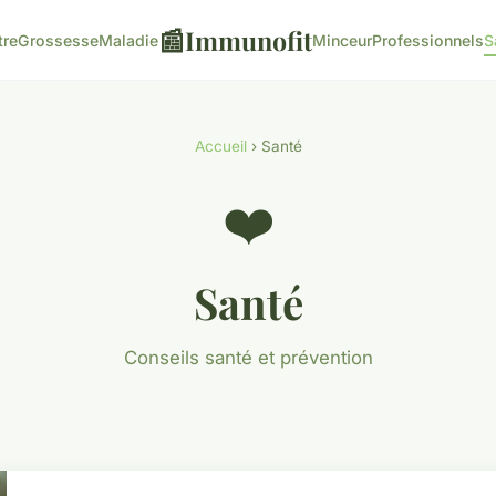
📰
Immunofit
tre
Grossesse
Maladie
Minceur
Professionnels
S
Accueil
› Santé
❤️
Santé
Conseils santé et prévention